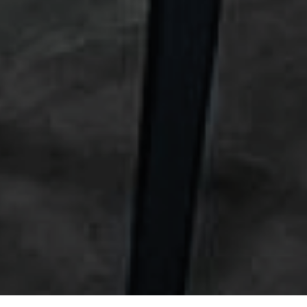
Antiguo Stud
de vinos y reuniones
| EST. 1950 |