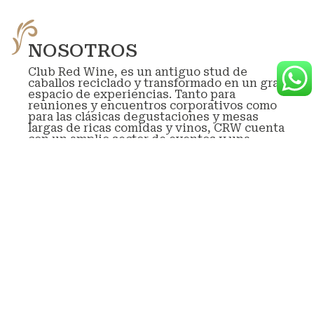
NOSOTROS
Club Red Wine, es un antiguo stud de
caballos reciclado y transformado en un gran
espacio de experiencias. Tanto para
reuniones y encuentros corporativos como
para las clásicas degustaciones y mesas
largas de ricas comidas y vinos, CRW cuenta
con un amplio sector de eventos y una
exclusiva vinoteca selecta de mas de 15 años
de historia.
En el centro del stud, una galería separa el
sector de reuniones con la vinoteca y
propone un espacio de privacidad y calidez.
Durante su estadía en el CRW, quedara
exclusivo y privado para su evento y
atenderemos personalmente a todas sus
necesidades.