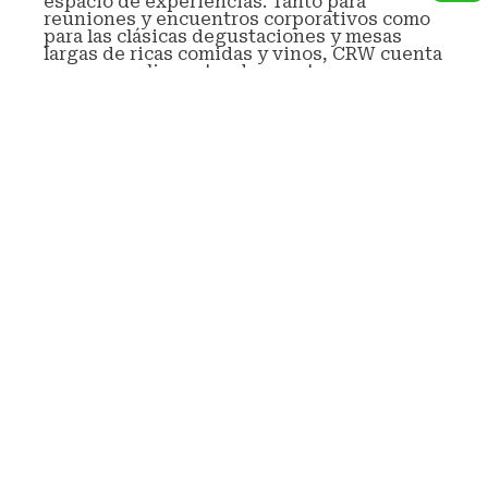
espacio de experiencias. Tanto para
reuniones y encuentros corporativos como
para las clásicas degustaciones y mesas
largas de ricas comidas y vinos, CRW cuenta
con un amplio sector de eventos y una
exclusiva vinoteca selecta de mas de 15 años
de historia.
En el centro del stud, una galería separa el
sector de reuniones con la vinoteca y
propone un espacio de privacidad y calidez.
Durante su estadía en el CRW, quedara
exclusivo y privado para su evento y
atenderemos personalmente a todas sus
necesidades.