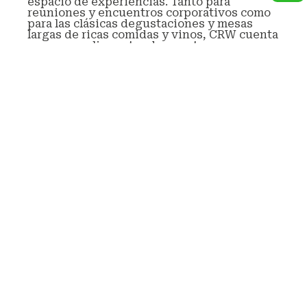
espacio de experiencias. Tanto para
reuniones y encuentros corporativos como
para las clásicas degustaciones y mesas
largas de ricas comidas y vinos, CRW cuenta
con un amplio sector de eventos y una
exclusiva vinoteca selecta de mas de 15 años
de historia.
En el centro del stud, una galería separa el
sector de reuniones con la vinoteca y
propone un espacio de privacidad y calidez.
Durante su estadía en el CRW, quedara
exclusivo y privado para su evento y
atenderemos personalmente a todas sus
necesidades.