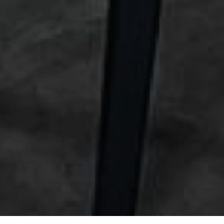
Antiguo Stud
de vinos y reuniones
| EST. 1950 |