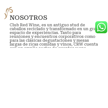
NOSOTROS
Club Red Wine, es un antiguo stud de
caballos reciclado y transformado en un gran
espacio de experiencias. Tanto para
reuniones y encuentros corporativos como
para las clásicas degustaciones y mesas
largas de ricas comidas y vinos, CRW cuenta
con un amplio sector de eventos y una
exclusiva vinoteca selecta de mas de 15 años
de historia.
En el centro del stud, una galería separa el
sector de reuniones con la vinoteca y
propone un espacio de privacidad y calidez.
Durante su estadía en el CRW, quedara
exclusivo y privado para su evento y
atenderemos personalmente a todas sus
necesidades.