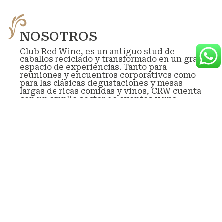
NOSOTROS
Club Red Wine, es un antiguo stud de
caballos reciclado y transformado en un gran
espacio de experiencias. Tanto para
reuniones y encuentros corporativos como
para las clásicas degustaciones y mesas
largas de ricas comidas y vinos, CRW cuenta
con un amplio sector de eventos y una
exclusiva vinoteca selecta de mas de 15 años
de historia.
En el centro del stud, una galería separa el
sector de reuniones con la vinoteca y
propone un espacio de privacidad y calidez.
Durante su estadía en el CRW, quedara
exclusivo y privado para su evento y
atenderemos personalmente a todas sus
necesidades.