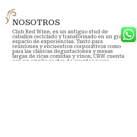
NOSOTROS
Club Red Wine, es un antiguo stud de
caballos reciclado y transformado en un gran
espacio de experiencias. Tanto para
reuniones y encuentros corporativos como
para las clásicas degustaciones y mesas
largas de ricas comidas y vinos, CRW cuenta
con un amplio sector de eventos y una
exclusiva vinoteca selecta de mas de 15 años
de historia.
En el centro del stud, una galería separa el
sector de reuniones con la vinoteca y
propone un espacio de privacidad y calidez.
Durante su estadía en el CRW, quedara
exclusivo y privado para su evento y
atenderemos personalmente a todas sus
necesidades.