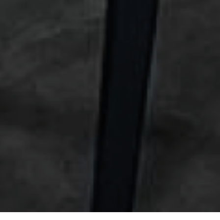
Antiguo Stud
de vinos y reuniones
| EST. 1950 |